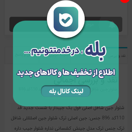
موجود شد به من اطلاع بده
مشخصات
نظرات کاربران
پرسش و پاسخ
نقد و بررسی
نقد و بررسی اجمالی
شلوار جین شافل اصلی جیبدار با شست جدید قد 110کد 896
شلوار جین شافل اصلی فول بگ جیبدار با شست جدید قد
110کد 896 جنس: جین اصلی ترک شلوار جین اصللللی شافل
ترک جنس ترک مدل جینش کشسانی نداره شلوار جیب داره