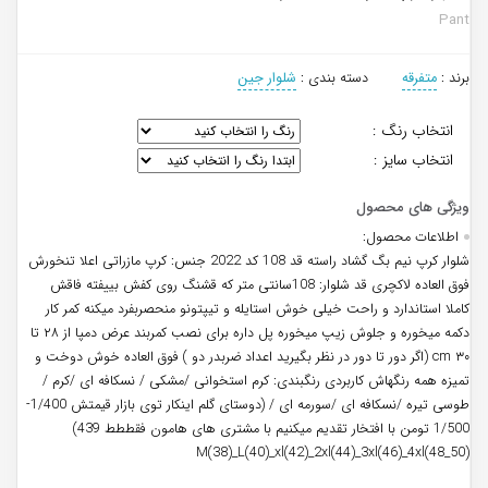
Pant
برند :
متفرقه
دسته بندی :
شلوار جین
انتخاب رنگ :
انتخاب سایز :
اطلاعات محصول:
شلوار کرپ نیم بگ گشاد راسته قد 108 کد 2022 جنس: کرپ مازراتی اعلا تنخورش
فوق العاده لاکچری قد شلوار: 108سانتی متر که قشنگ روی کفش بییفته فاقش
کاملا استاندارد و راحت خیلی خوش استایله و تیپتونو منحصربفرد میکنه کمر کار
دکمه میخوره و جلوش زیپ میخوره پل داره برای نصب کمربند عرض دمپا از ۲۸ تا
۳۰ cm (اگر دور تا دور در نظر بگیرید اعداد ضربدر دو ) فوق العاده خوش دوخت و
تمیزه همه رنگهاش کاربردی رنگبندی: کرم استخوانی /مشکی / نسکافه ای /کرم /
طوسی تیره /نسکافه ای /سورمه ای / (دوستای گلم اینکار توی بازار قیمتش 1/400-
1/500 تومن با افتخار تقدیم میکنیم با مشتری های هامون فقططط 439)
M(38)_L(40)_xl(42)_2xl(44)_3xl(46)_4xl(48_50)