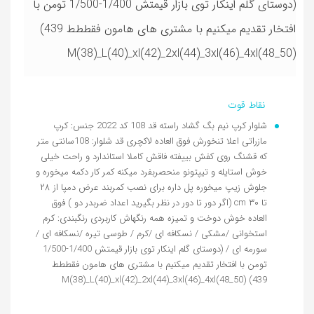
(دوستای گلم اینکار توی بازار قیمتش 1/400-1/500 تومن با
افتخار تقدیم میکنیم با مشتری های هامون فقططط 439)
M(38)_L(40)_xl(42)_2xl(44)_3xl(46)_4xl(48_50)
نقاط قوت
شلوار کرپ نیم بگ گشاد راسته قد 108 کد 2022 جنس: کرپ
مازراتی اعلا تنخورش فوق العاده لاکچری قد شلوار: 108سانتی متر
که قشنگ روی کفش بییفته فاقش کاملا استاندارد و راحت خیلی
خوش استایله و تیپتونو منحصربفرد میکنه کمر کار دکمه میخوره و
جلوش زیپ میخوره پل داره برای نصب کمربند عرض دمپا از ۲۸
تا ۳۰ cm (اگر دور تا دور در نظر بگیرید اعداد ضربدر دو ) فوق
العاده خوش دوخت و تمیزه همه رنگهاش کاربردی رنگبندی: کرم
استخوانی /مشکی / نسکافه ای /کرم / طوسی تیره /نسکافه ای /
سورمه ای / (دوستای گلم اینکار توی بازار قیمتش 1/400-1/500
تومن با افتخار تقدیم میکنیم با مشتری های هامون فقططط
439) M(38)_L(40)_xl(42)_2xl(44)_3xl(46)_4xl(48_50)