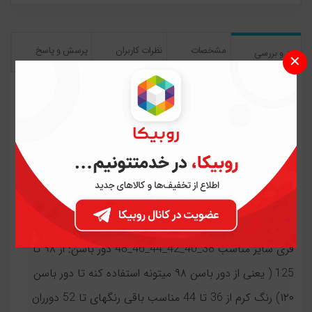
مشخصات
نظرات کاربران
پرسش و پاسخ
نقد و بررسی
✕
نقد و بررسی اجمالی
شلوار بگ گشاد راسته نخی خنک بیرون پوش کد 241
شلوار نخی بیرون پوش بگ گشاد راسته کد 241 جنس:نخی
خوش ایست بدون آبرفت زانو نمیزنه پرز نمیزنه شلوار جیب
داره فاق شلوار: بلند و راحت قد شلوار:101 تا 105 سایز بندی :
فری سایز مناسب 38_40_42_44_46_48 دور باسن: از ۹۸ تا
125 ( یعنی از دور باسن ۹۸ میتونه استفاده کنه تا دور باسن
۱۲۰) رنگ کرم از 36 تا 44 مناسب باقی رنگهای تا 52 دورران