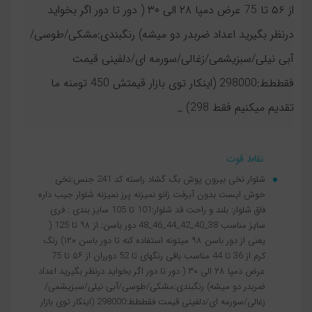
از ۵۶ تا 75 عرض دمپا ۲۸ الی ۳۰ ( دور تا دور اگر بخواید
درنظر بگیرید اعداد ضربدر دو میشه) رنگبندی:مشکی/طوسی/
آبی نیلی/سبزیشمی/زغالی/سورمه ای/دلفینی قیمت
فقططط:298000 (اینکار توی بازار قیمتش 450 تومنه ما
تقدیم میکنیم فقط 298) _
نقاط قوت
شلوار نخی بیرون پوش بگ گشاد راسته کد 241 جنس:نخی
خوش ایست بدون آبرفت زانو نمیزنه پرز نمیزنه شلوار جیب داره
فاق شلوار: بلند و راحت قد شلوار:101 تا 105 سایز بندی : فری
سایز مناسب 38_40_42_44_46_48 دور باسن: از ۹۸ تا 125 (
یعنی از دور باسن ۹۸ میتونه استفاده کنه تا دور باسن ۱۲۰) رنگ
کرم از 36 تا 44 مناسب باقی رنگهای تا 52 دورران از ۵۶ تا 75
عرض دمپا ۲۸ الی ۳۰ ( دور تا دور اگر بخواید درنظر بگیرید اعداد
ضربدر دو میشه) رنگبندی:مشکی/طوسی/آبی نیلی/سبزیشمی/
زغالی/سورمه ای/دلفینی قیمت فقططط:298000 (اینکار توی بازار