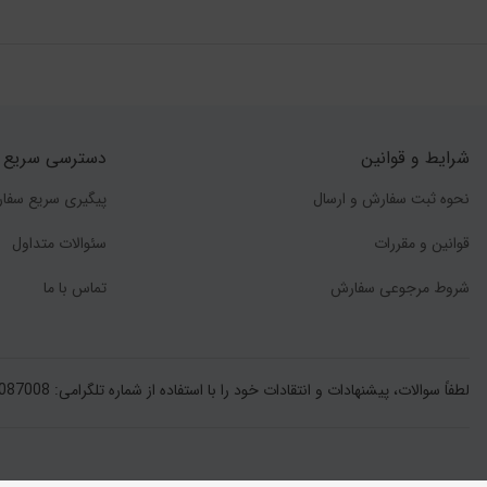
شرایط و قوانین
دسترسی سریع
نحوه ثبت سفارش و ارسال
پیگیری سریع سفا
قوانین و مقررات
سئوالات متداول
شروط مرجوعی سفارش
تماس با ما
لطفاً سوالات، پیشنهادات و انتقادات خود را با استفاده از شماره تلگرامی: 989016087008+ به صورت پیام درمیان بگذارید.