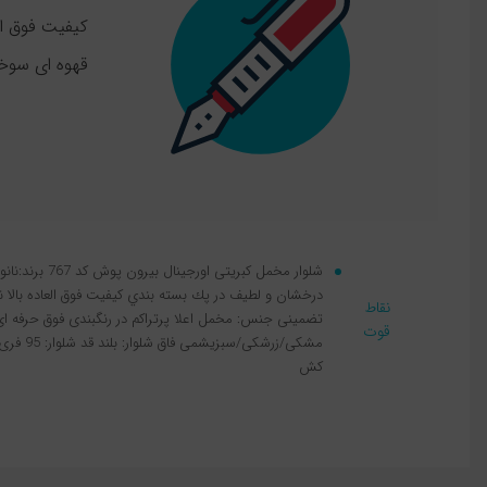
کیفیت فوق ال
قهوه ای سوخته / طو
شلوار مخمل کبریتی 
درخشان و لطیف در پك بسته بندي کیفیت فوق العاده بالا 
نقاط
تضمینی جنس: مخمل اعلا پرتراکم در رنگبندی فوق حرفه ا
قوت
کش