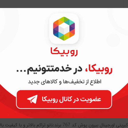
ن
پرسش و پاسخ
شلوار مخمل کبریتی اورجينال بیرون پوش کد 767 برند:نان