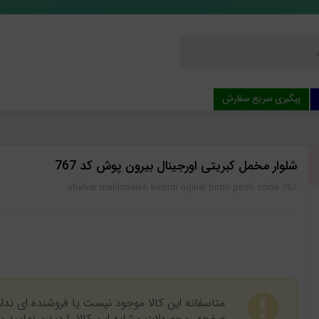
پیگیری سریع سفارش
شلوار مخمل کبریتی اورجينال بیرون پوش کد 767
shalvar makhmaleh kebriti orjinal biron posh code 767
متاسفانه این کالا موجود نیست یا فروشنده ای ندارد
صفحه، محصولات مشابه این کالا را دیدن نمایید 