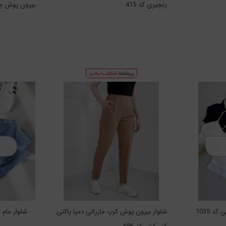
زنجیری کد 415
بیرون پوش چها
د 1035
شلوار بیرون پوش کرپ مازراتی دمپا پاکتی
شلوار مام ا