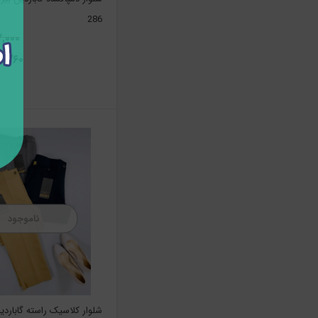
286
۹۹۷,۰۰۰
,۸۹۸,۲۶۰
ناموجود
شلوار کلاسیک راسته گابارد