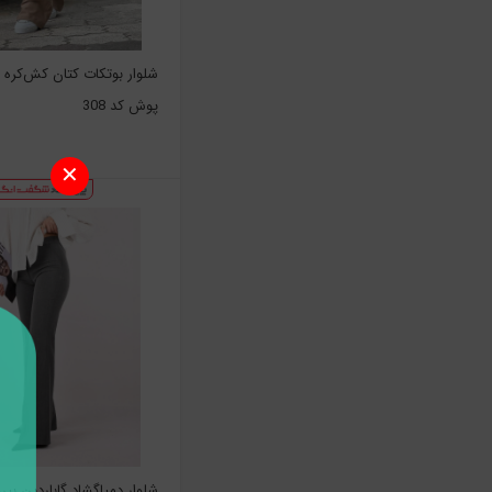
شلوار بوتکات کتان کش‌کره 
پوش کد 308
✕
شلوار دمپاگشاد گاباردین بی