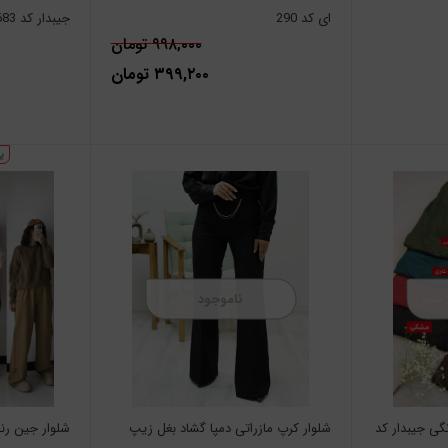
ای کد 290
جیبدار کد 683
۹۹۸,۰۰۰ تومان
۳۹۹,۲۰۰ تومان
ناموجود
گی جیبدار کد
شلوار کرپ مازراتی دمپا گشاد بغل زیپ
شلوار جین رن