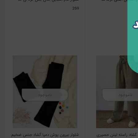
269
ناموجود
ناموجود
 گشاد راسته لینن حصیری
شلوار بیرون پوش دمپا گشاد جنس ضخیم