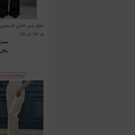
شلوار جین کاغذی تابستونی
قد 107 کد 235
۸۲۲,۰۰۰
۲۹۸,۱۲۰