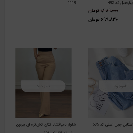
رفصل کد 492
1119
۱,۴۸۹,۰۰۰ تومان
۶۹۹,۸۳۰ تومان
ناموجود
ناموجود
ستایل جین اصلی کد 535
شلوار دمپاگشاد کتان کش‌کره ای بیرون