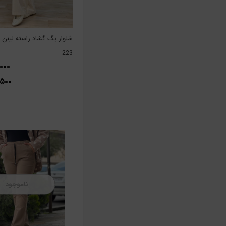
شلوار بگ گشاد راسته لینن 
223
۹۹,۰۰۰
۹۹,۵۰۰
ناموجود