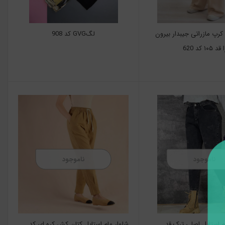
کرپ مازراتی جیبدار بیرون
لگGVG کد 908
کد 620
ناموجود
ناموجود
م استايل اصلی ترک قد
شلوار مام استایل کتان کش کره ای کد