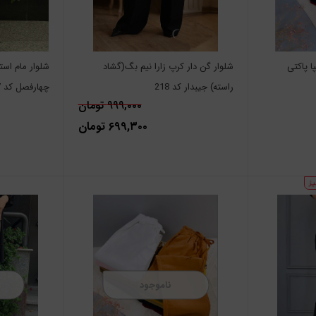
ا پاکتی
شلوار گن دار کرپ زارا نیم بگ(گشاد
شلوار مام اس
راسته) جیبدار کد 218
چهارفصل کد 1097
۹۹۹,۰۰۰ تومان
۶۹۹,۳۰۰ تومان
ناموجود