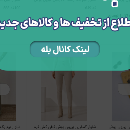
کد 649
100کد 588
۴, تومان
۲ تومان
ین بیرون پوش
شلوار گندارررر بیرون پوش کتان کش کره
شلوار نیم بگ