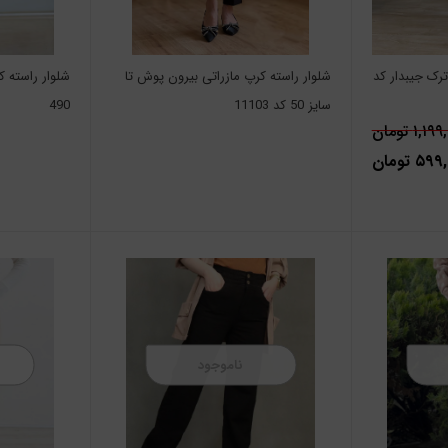
ترک جیبدار کد
شلوار راسته کرپ مازراتی بیرون پوش تا
شلوار راسته 
سایز 50 کد 11103
490
۱,۱ تومان
۵ تومان
ناموجود