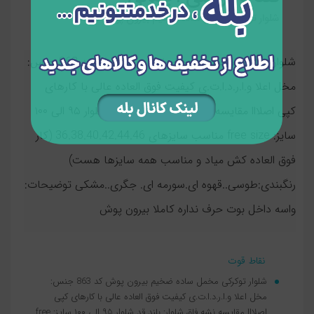
شلوار توکرکی مخمل ساده ضخیم بیرون پوش کد 863
شلوار توکرکی مخمل ساده ضخیم بیرون پوش کد 863 جنس:
مخل اعلا و.ا.ر.د.ا.ت.ی کیفیت فوق العاده عالی با کارهای
کپی اصلااا مقایسه نشه فاق شلوار: بلند قد شلوار ۹۵ الی ۱۰۰
سایز: free size مناسب سایزهای 36.38.40.42.44.46 (کار
فوق العاده کش میاد و مناسب همه سایزها هست)
رنگبندی:طوسی..قهوه ای.سورمه ای. جگری..مشکی توضیحات:
واسه داخل بوت حرف نداره کاملا بیرون پوش
نقاط قوت
شلوار توکرکی مخمل ساده ضخیم بیرون پوش کد 863 جنس:
مخل اعلا و.ا.ر.د.ا.ت.ی کیفیت فوق العاده عالی با کارهای کپی
اصلااا مقایسه نشه فاق شلوار: بلند قد شلوار ۹۵ الی ۱۰۰ سایز: free