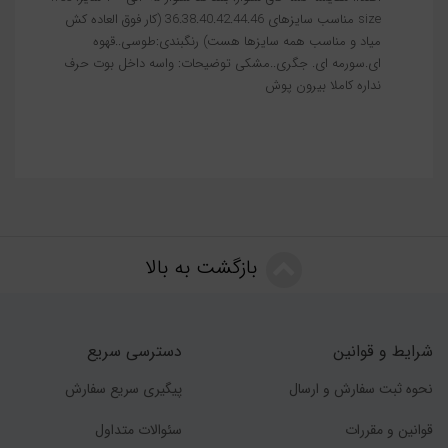
size مناسب سایزهای 36.38.40.42.44.46 (کار فوق العاده کش
میاد و مناسب همه سایزها هست) رنگبندی:طوسی..قهوه
ای.سورمه ای. جگری..مشکی توضیحات: واسه داخل بوت حرف
نداره کاملا بیرون پوش
بازگشت به بالا
شرایط و قوانین
دسترسی سریع
نحوه ثبت سفارش و ارسال
پیگیری سریع سفارش
قوانین و مقررات
سئوالات متداول