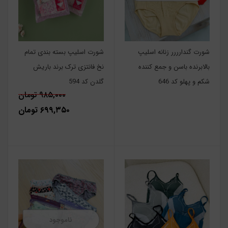
شورت گندارررر زنانه اسلیپ
شورت اسلیپ بسته بندی تمام
بالابرنده باسن و جمع کننده
نخ فانتزی ترک برند باریش
شکم و پهلو کد 646
گلدن کد 594
۹۸۵,۰۰۰ تومان
۶۹۹,۳۵۰ تومان
ناموجود