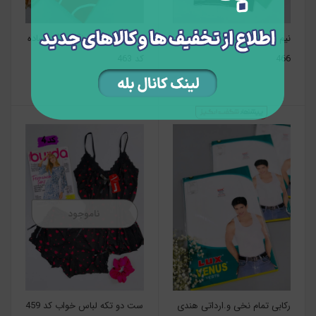
نیم تنه پشت قهرمانی اسپرت کد
شورت تمام نخ رنگی رنگی ساده
466
کد 463
ناموجود
رکابی تمام نخی و.ارداتی هندی
ست دو تکه لباس خواب کد 459