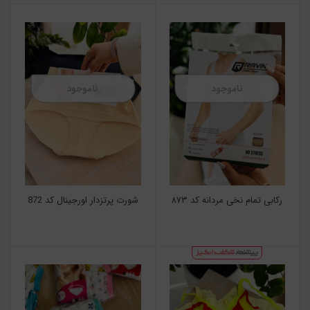
ناموجود
ناموجود
رکابی تمام نخی مردانه کد ۸۷۳
شورت پرتزدار اورجینال کد 872