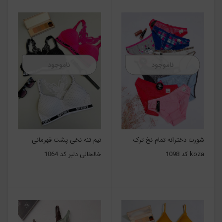
ناموجود
ناموجود
شورت دخترانه تمام نخ ترک
نیم تنه نخی پشت قهرمانی
koza کد 1098
خالخالی دلبر کد 1064