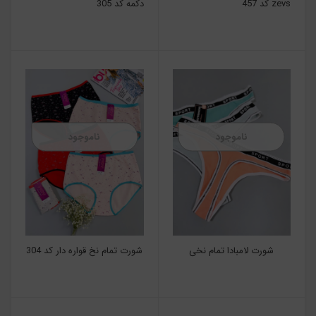
zevs کد 457
دکمه کد 305
ناموجود
ناموجود
شورت لامبادا تمام نخی
شورت تمام نخ قواره دار کد 304