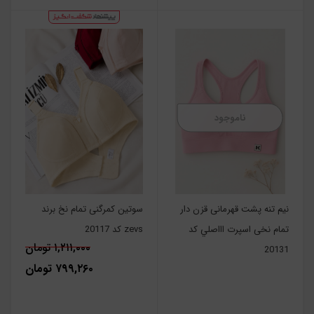
ناموجود
نیم تنه پشت قهرمانی قزن دار
سوتین کمرگنی تمام نخ برند
تمام نخی اسپرت اااصلي کد
zevs کد 20117
۱,۲۱۱,۰۰۰ تومان
20131
۷۹۹,۲۶۰ تومان