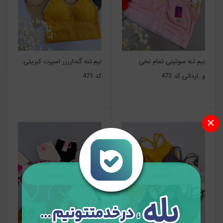
نیم تنه سوتینی تمام نخی
نیم تنه گندارررر اسپرت کبریتی
و..ارداتی کد 473
کد 471
✕
ناموجود
ناموجود