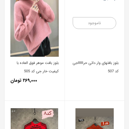
ناموجود
بلوز بافتهای وا‌ر.داتی حرااااااجی
بلوز بافت موهر فوق العاده با
کد 507
کیفیت خار.جی کد 505
۲۶۹,۰۰۰ تومان