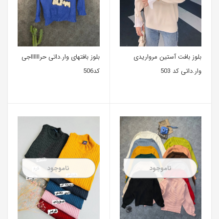
بلوز بافت آستین مرواریدی
بلوز بافتهای وا‌ر.داتی حرااااااجی
وا‌ر.داتی کد 503
کد506
ناموجود
ناموجود