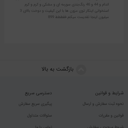
اندام و 44 و 46 رنگ‌بندی سورمه ای و مشکی و کرم و کرم
استخوانی اینکار توی مزون ها با این کیفیت و دوخت بالای 3
میلیون اینجا تقدیمت میکنم فقططط 899
بازگشت به بالا
شرایط و قوانین
دسترسی سریع
نحوه ثبت سفارش و ارسال
پیگیری سریع سفارش
قوانین و مقررات
سئوالات متداول
شروط مرجوعی سفارش
تماس با ما