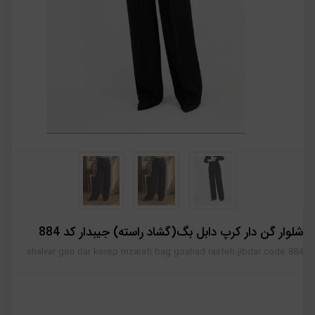
شلوار گن دار کرپ دابل بگ(گشاد راسته) جیبدار کد 884
shalvar gen dar kerep mzarati bag goshad rasteh jibdar code 884