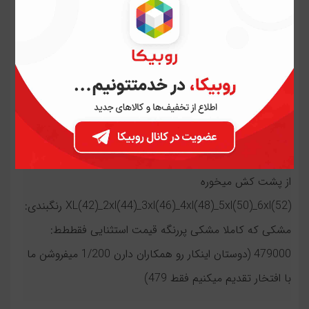
شلوار گن دار کرپ دابل بگ(گشاد راسته) جیبدار کد 884
شلوار گن دار کرپ دابل بگ(گشاد راسته) جیبدار کد 884
جنس: کرپ دابل گرم بالا با کیفیت بینظیر مثل گاباردین
میمونه شلوار جیبداره فاق شلوار : بلند و عالی قد شلوار: 103-
105 عرض دمپای شلوار: 26 الی 28 (عرض یک طرف شلوار
دور تا دور بخواید درنظربگیرید اعداد ضربدر ۲ میشه) کمر شلوار
از پشت کش میخوره
XL(42)_2xl(44)_3xl(46)_4xl(48)_5xl(50)_6xl(52) رنگبندی:
مشکی که کاملا مشکی پررنگه قیمت استثنایی فقططط:
479000 (دوستان اینکار رو همکاران دارن 1/200 میفروشن ما
با افتخار تقدیم میکنیم فقط 479)