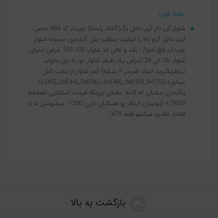
نقاط قوت
شلوار گن دار کرپ دابل بگ(گشاد راسته) جیبدار کد 884 جنس:
کرپ دابل گرم بالا با کیفیت بینظیر مثل گاباردین میمونه شلوار
جیبداره فاق شلوار : بلند و عالی قد شلوار: 103-105 عرض دمپای
شلوار: 26 الی 28 (عرض یک طرف شلوار دور تا دور بخواید
درنظربگیرید اعداد ضربدر ۲ میشه) کمر شلوار از پشت کش
میخوره XL(42)_2xl(44)_3xl(46)_4xl(48)_5xl(50)_6xl(52)
رنگبندی: مشکی که کاملا مشکی پررنگه قیمت استثنایی فقططط:
479000 (دوستان اینکار رو همکاران دارن 1/200 میفروشن ما با
افتخار تقدیم میکنیم فقط 479)
بازگشت به بالا