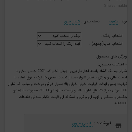
Shalvar nakhi
برند :
متفرقه
دسته بندی :
شلوار جین
انتخاب رنگ :
انتخاب سایز(جدید) :
اطلاعات محصول:
شلوار نیم بگ گشاد راسته آهار دار بیرون پوش نخی کد 2024 جنس: نخی با
ایست عالی و ریزش بینظیر شلوار جیبدار نیست جنس کار ترک و فوق العاده با
کیفیت بدون ابرفت کیفیت خیلی خیلی بالا بسیار خوش دوخت و مرتب قد شلوار
108 عرض دمپا: 26 فاق شلوار: بلند و راحت سایزبندی:38-50 بصورت سایزبندی
رنگبندی: مشکی و قهوه ای و کرم و نسکافه ای قیمت تکرار نشدنی فقططط
439000
فروشنده :
نایسی مزون