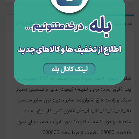
مشخصات
نظرات کاربران
پرسش و پاسخ
نقد و بررسی
نقد و بررسی اجمالی
شلوار اسلش راحتی جیبدار نرم و لطیف كد 667
شلوار اسلش راحتی جیبدار نرم و لطیف کد 667 جنس:نخ و
پنبه (فوق العاده نرم و لطیفه) کیفیت عالی و تضمینی بسیار
سبک و راحت فاق شلوار:بلند سایز بندی: فری سایز مناسب
36_38_40_42_44_46_48_50فول کش کار فوق العاده
منعطف و فول کشه قدکار:۱۰۰ بدون ابرفت قیمت برای امروز
فقططط:129000 قیمت از فردا ببعد: 208000