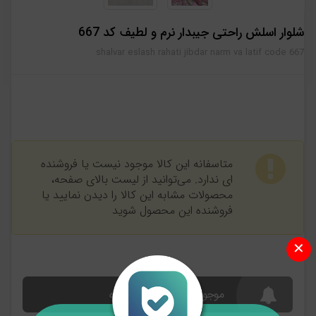
شلوار اسلش راحتی جیبدار نرم و لطیف كد 667
shalvar eslash rahati jibdar narm va latif code 667
متاسفانه این کالا موجود نیست یا فروشنده
ای ندارد. می‌توانید از لیست بالای صفحه،
محصولات مشابه این کالا را دیدن نمایید یا
فروشنده این محصول شوید
✕
موجود شد به من اطلاع بده