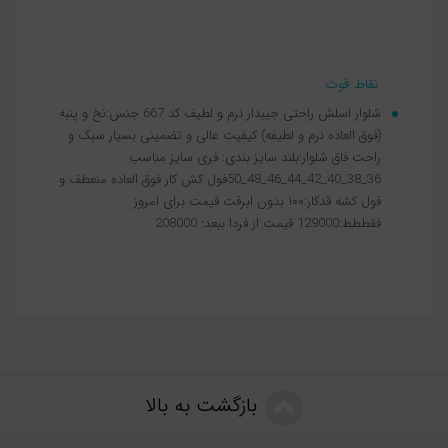
نقاط قوت
شلوار اسلش راحتی جیبدار نرم و لطیف کد 667 جنس:نخ و پنبه
(فوق العاده نرم و لطیفه) کیفیت عالی و تضمینی بسیار سبک و
راحت فاق شلوار:بلند سایز بندی: فری سایز مناسب
36_38_40_42_44_46_48_50فول کش کار فوق العاده منعطف و
فول کشه قدکار:۱۰۰ بدون ابرفت قیمت برای امروز
فقططط:129000 قیمت از فردا ببعد: 208000
بازگشت به بالا