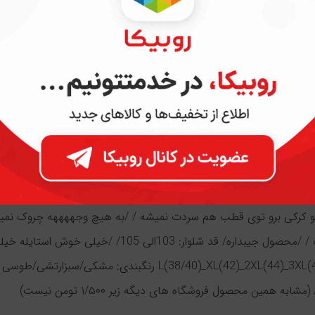
ن
پرسش و پاسخ
شلوار نیم بگ راسته بیرون پوش جیبدار داخل
و کرکی برو توی قطب هم سردت نمیشه / /به هیچ وجههههه چروک نمیشه
خوش دوخت / /محصول جیبداره/ قد شلوار: 103الی 
L(38/40)_XL(42)_2XL(44)_3XL(46)_4XL(48) رنگبندی