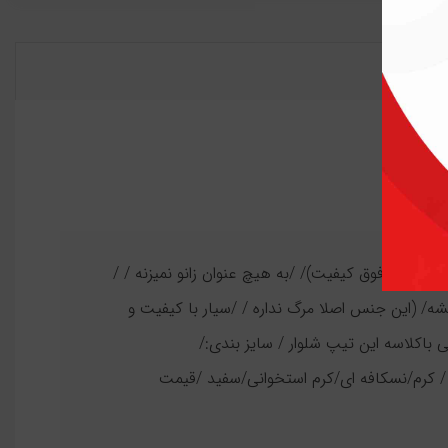
 کرک کد 793/ /جنس: دورس سه نخ داخل کرک (فوق کیفیت)/ /به هیچ عنوان زانو نمیزنه / /
/ (این جنس اصلا مرگ نداره / /سیار با کیفیت و
105/ /خیلی خوش استایله خیلی باکلاسه این تیپ شلوار / سایز بندی:/
: مشکی/سبزارتشی/طوسی / کرم/نسکافه ای/کرم استخوانی/سفید /قیمت