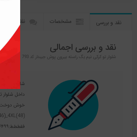
مشخصات
نظرات کاربرا
نقد و بررسی
نقد و بررسی اجمالی
شلوار تو کرکی نیم بگ راسته بیرون پوش جیبدار کد 793
داخل شلوار ت
فقططط:۴۹۹/ (مشابه همین محصول فروشگاه های دیگه زیر ۱/۵۰۰ تومن نیست)