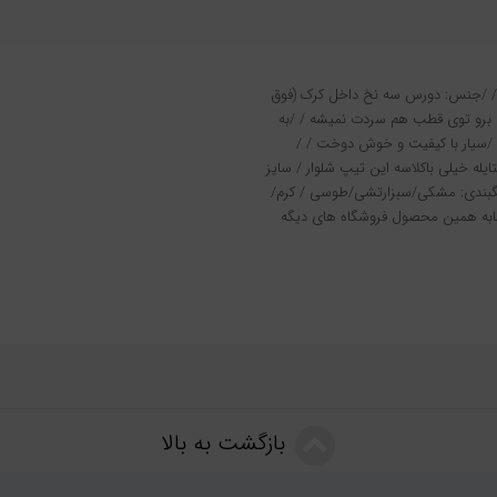
شلوار نیم بگ راسته بیرون پوش جیبدار داخل کرک کد 793/ /جنس: دورس سه نخ داخل کرک (فوق
کی برو توی قطب هم سردت نمیشه / /به
/سیار با کیفیت و خوش دوخت / /
الی 105/ /خیلی خوش استایله خیلی باکلاسه این تیپ شلوار / سایز
 L(38/40)_XL(42)_2XL(44)_3XL(46)_4XL(48) رنگبندی: مشکی/سبزارتشی/طوسی / کرم/
رم استخوانی/سفید /قیمت فقططط:۴۹۹/ (مشابه همین محصول فروشگاه های دیگه
بازگشت به بالا