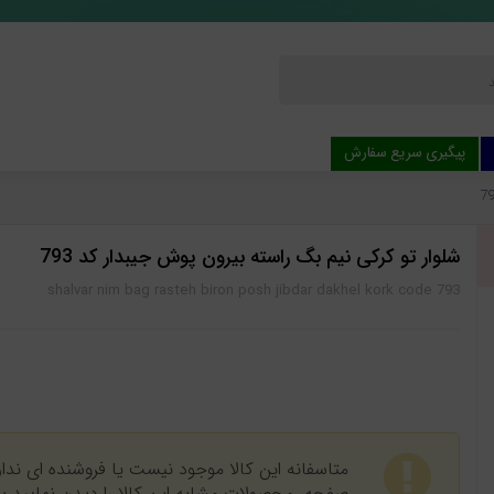
پیگیری سریع سفارش
شلوار تو کرکی نیم بگ راسته بیرون پوش جیبدار کد 793
shalvar nim bag rasteh biron posh jibdar dakhel kork code 793
متاسفانه این کالا موجود نیست یا فروشنده ای ندارد
صفحه، محصولات مشابه این کالا را دیدن نمایید 