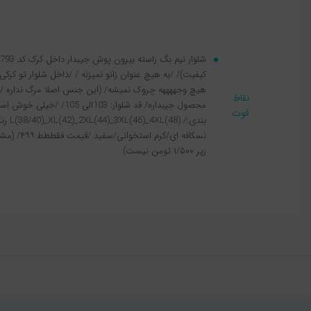
کیفیت)/ /به هیچ عنوان زانو نمیزنه / /داخل شلوار تو کر
هیچ وجههههه چروک نمیشه/ (این جنس اصلا مرگ نداره / 
نقاط
محصول جیبداره/ قد شلوار: 103
قوت
بندی:/
نسکافه ای/ک
زیر ۱/۵۰۰ تومن نیست)